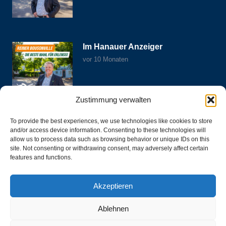
Im Hanauer Anzeiger
vor 10 Monaten
Zustimmung verwalten
Weitere Informationen
To provide the best experiences, we use technologies like cookies to store
and/or access device information. Consenting to these technologies will
allow us to process data such as browsing behavior or unique IDs on this
site. Not consenting or withdrawing consent, may adversely affect certain
Aktuelles
features and functions.
Über mich
Akzeptieren
Kontakt
Ablehnen
Impressum