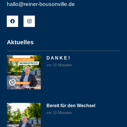
hallo@reiner-bousonville.de
Aktuelles
D A N K E !
vor 10 Monaten
Bereit für den Wechsel
vor 10 Monaten